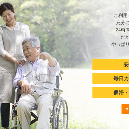
ご利用
充分
「24時
だ
やっぱ
安
毎日カ
個浴・